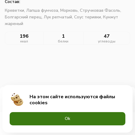
Состав:
Креветки,
Лапша фунчоза,
Морковь,
Стручковая Фасоль,
Болгарский перец,
Лук репчатый,
Соус терияки,
Кунжут
жареный
196
1
47
ккал
белки
углеводы
На этом сайте используются файлы
Добавить за 505₽
cookies
Оk
Меню
Акции
Профиль
Корзина