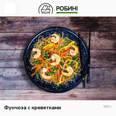
Фунчоза с креветками
340
г