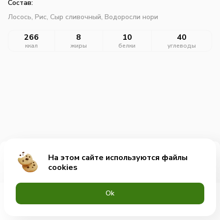
Состав:
Лосось,
Рис,
Сыр сливочный,
Водоросли нори
266
8
10
40
ккал
жиры
белки
углеводы
На этом сайте используются файлы
Добавить за 339₽
cookies
Оk
Меню
Акции
Профиль
Корзина