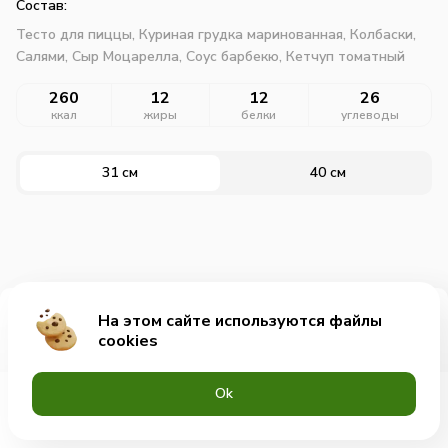
Состав:
Тесто для пиццы,
Куриная грудка маринованная,
Колбаски,
Салями,
Сыр Моцарелла,
Соус барбекю,
Кетчуп томатный
260
12
12
26
ккал
жиры
белки
углеводы
31 см
40 см
На этом сайте используются файлы
Добавить за 905₽
cookies
Оk
Меню
Акции
Профиль
Корзина