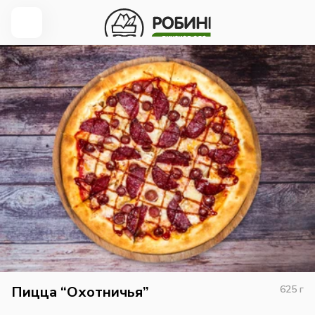
Пицца “Охотничья”
625
г