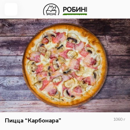
Пицца “Карбонара”
1060
г