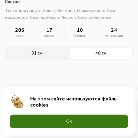
Состав:
Тесто для пиццы,
Бекон,
Ветчина,
Шампиньоны,
Сыр
моцарелла,
Сыр пармезан,
Чеснок,
Соус сливочный
286
17
10
24
ккал
жиры
белки
углеводы
31 см
40 см
На этом сайте используются файлы
Добавить за 875₽
cookies
Оk
Меню
Акции
Профиль
Корзина