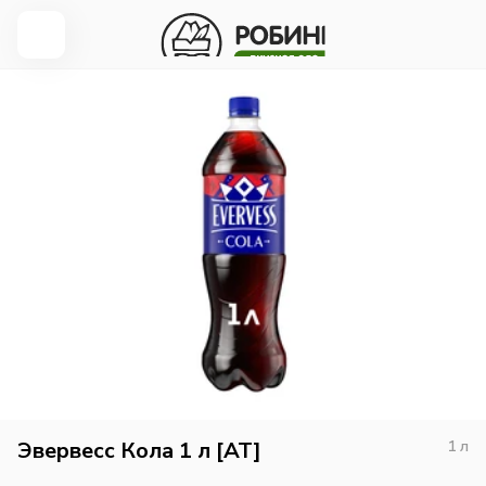
Эвервесс Кола 1 л [AT]
1
л